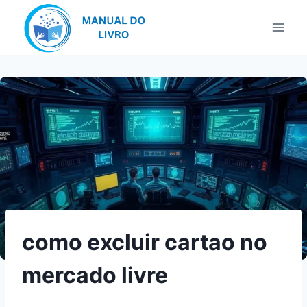
Pular
para
o
Conteúdo
como excluir cartao no
mercado livre