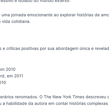
essivo e isolado do mundo exterior.
m uma jornada emocionante ao explorar histórias de am
 vida cotidiana.
 e críticas positivas por sua abordagem única e revela
 em 2010
rd, em 2011
010
iterários renomados. O The New York Times descreveu o
u a habilidade da autora em contar histórias complexas