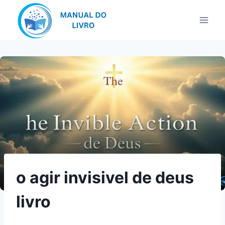
Pular
para
o
Conteúdo
o agir invisivel de deus
livro