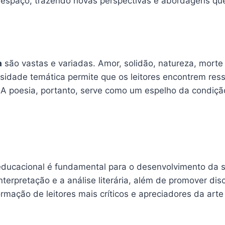
 espaço, trazendo novas perspectivas e abordagens qu
a
são vastas e variadas. Amor, solidão, natureza, mort
sidade temática permite que os leitores encontrem ress
 A poesia, portanto, serve como um espelho da condiçã
ucacional é fundamental para o desenvolvimento da sen
interpretação e a análise literária, além de promover d
mação de leitores mais críticos e apreciadores da arte l