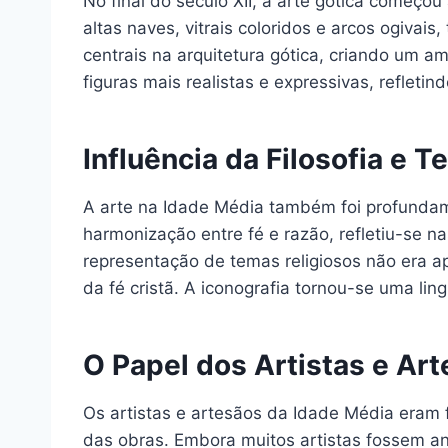
No final do século XII, a arte gótica começo
altas naves, vitrais coloridos e arcos ogivai
centrais na arquitetura gótica, criando um am
figuras mais realistas e expressivas, refleti
Influência da Filosofia e T
A arte na Idade Média também foi profundame
harmonização entre fé e razão, refletiu-se 
representação de temas religiosos não era 
da fé cristã. A iconografia tornou-se uma lin
O Papel dos Artistas e Ar
Os artistas e artesãos da Idade Média eram 
das obras. Embora muitos artistas fossem a