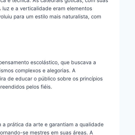
ca e técnica. As catedrais góticas, com suas
 A luz e a verticalidade eram elementos
voluiu para um estilo mais naturalista, com
O pensamento escolástico, que buscava a
lismos complexos e alegorias. A
 de educar o público sobre os princípios
reendidos pelos fiéis.
a prática da arte e garantiam a qualidade
 tornando-se mestres em suas áreas. A