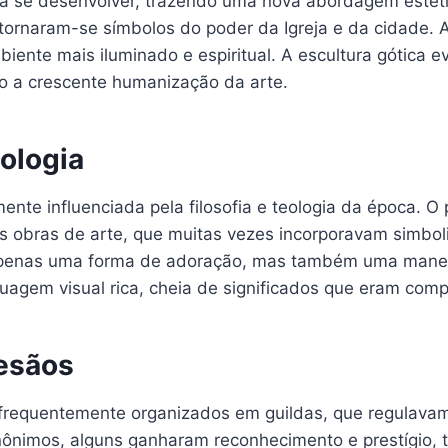
u a se desenvolver, trazendo uma nova abordagem estéti
s, tornaram-se símbolos do poder da Igreja e da cidade.
biente mais iluminado e espiritual. A escultura gótica e
ndo a crescente humanização da arte.
eologia
nte influenciada pela filosofia e teologia da época. 
nas obras de arte, que muitas vezes incorporavam simbo
apenas uma forma de adoração, mas também uma maneira
guagem visual rica, cheia de significados que eram comp
tesãos
frequentemente organizados em guildas, que regulavam 
nônimos, alguns ganharam reconhecimento e prestígio,