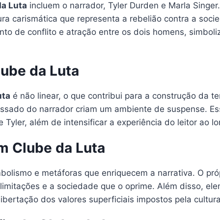
a Luta
incluem o narrador, Tyler Durden e Marla Singer
ra carismática que representa a rebelião contra a soci
nto de conflito e atração entre os dois homens, simb
lube da Luta
uta
é não linear, o que contribui para a construção da t
assado do narrador criam um ambiente de suspense. Ess
yler, além de intensificar a experiência do leitor ao l
m Clube da Luta
mbolismo e metáforas que enriquecem a narrativa. O pró
s limitações e a sociedade que o oprime. Além disso, el
libertação dos valores superficiais impostos pela cultu