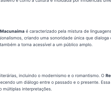
rasileiro e como a cultura é moldada por influências div
 Macunaíma
é caracterizado pela mistura de linguagens
ionalismos, criando uma sonoridade única que dialoga c
s também a torna acessível a um público amplo.
 literárias, incluindo o modernismo e o romantismo. O
Re
belecendo um diálogo entre o passado e o presente. Ess
 múltiplas interpretações.