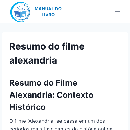
Pular
para
o
Conteúdo
Resumo do filme
alexandria
Resumo do Filme
Alexandria: Contexto
Histórico
O filme “Alexandria” se passa em um dos
períodos mais fascinantes da história antiga,