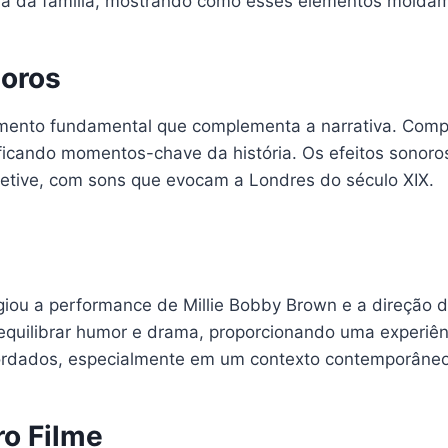
ia da família, mostrando como esses elementos moldam
noros
lemento fundamental que complementa a narrativa. Comp
ficando momentos-chave da história. Os efeitos sonoro
tetive, com sons que evocam a Londres do século XIX.
logiou a performance de Millie Bobby Brown e a direção
quilibrar humor e drama, proporcionando uma experiênci
dados, especialmente em um contexto contemporâneo de
o Filme