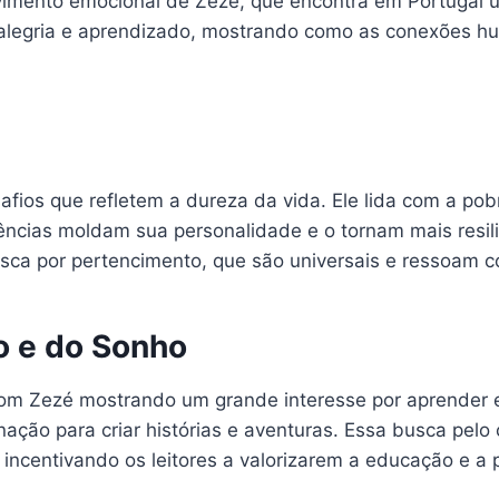
vimento emocional de Zezé, que encontra em Portugal 
legria e aprendizado, mostrando como as conexões h
safios que refletem a dureza da vida. Ele lida com a po
iências moldam sua personalidade e o tornam mais resil
sca por pertencimento, que são universais e ressoam co
o e do Sonho
om Zezé mostrando um grande interesse por aprender e
nação para criar histórias e aventuras. Essa busca pelo
 incentivando os leitores a valorizarem a educação e a 