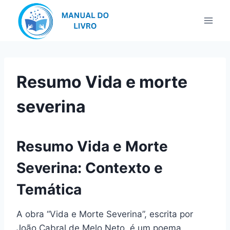
Pular
para
o
Conteúdo
Resumo Vida e morte
severina
Resumo Vida e Morte
Severina: Contexto e
Temática
A obra “Vida e Morte Severina”, escrita por
João Cabral de Melo Neto, é um poema