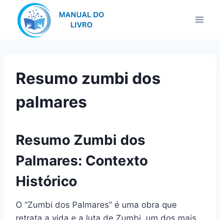
Pular
para
o
Conteúdo
Resumo zumbi dos
palmares
Resumo Zumbi dos
Palmares: Contexto
Histórico
O “Zumbi dos Palmares” é uma obra que
retrata a vida e a luta de Zumbi, um dos mais