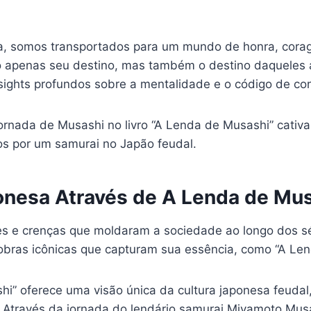
awa, somos transportados para um mundo de honra, cor
 apenas seu destino, mas também o destino daqueles a
insights profundos sobre a mentalidade e o código de c
rnada de Musashi no livro “A Lenda de Musashi” cativa
os por um samurai no Japão feudal.
onesa Através de A Lenda de Mu
ores e crenças que moldaram a sociedade ao longo dos 
r obras icônicas que capturam sua essência, como “A Le
ashi” oferece uma visão única da cultura japonesa feud
ção. Através da jornada do lendário samurai Miyamoto 