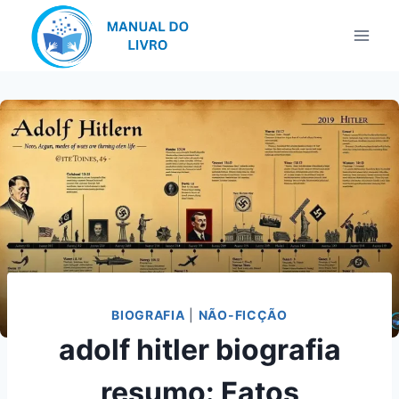
Pular
para
o
Conteúdo
BIOGRAFIA
|
NÃO-FICÇÃO
adolf hitler biografia
resumo: Fatos