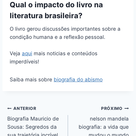
Qual o impacto do livro na
literatura brasileira?
O livro gerou discussões importantes sobre a
condição humana e a reflexão pessoal.
Veja
aqui
mais noticias e conteúdos
imperdíveis!
Saiba mais sobre
biografia do abismo
Navegação
ANTERIOR
PRÓXIMO
Biografia Mauricio de
nelson mandela
de
Sousa: Segredos da
biografia: a vida que
Post
sua trajetória incrível
mudou o mundo