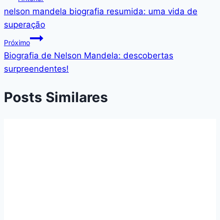
nelson mandela biografia resumida: uma vida de
de
superação
Post
Próximo
Biografia de Nelson Mandela: descobertas
surpreendentes!
Posts Similares