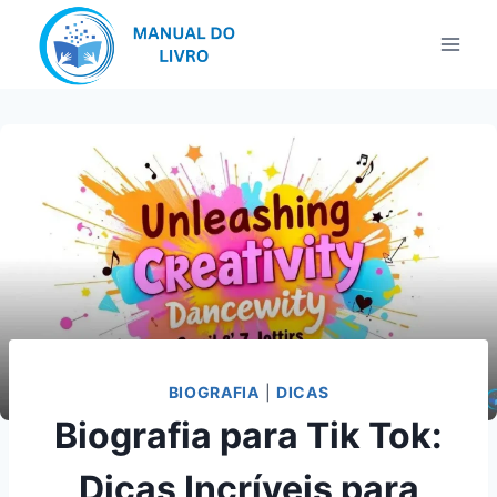
Pular
para
o
Conteúdo
BIOGRAFIA
|
DICAS
Biografia para Tik Tok:
Dicas Incríveis para