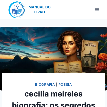
Pular
para
o
Conteúdo
BIOGRAFIA
|
POESIA
cecilia meireles
biografia: os segredos