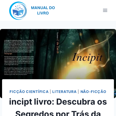
Pular
para
o
Conteúdo
FICÇÃO CIENTÍFICA
|
LITERATURA
|
NÃO-FICÇÃO
incipt livro: Descubra os
Segredos por Trás da