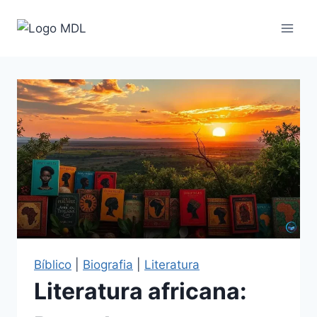
Pular
para
o
Conteúdo
Bíblico
|
Biografia
|
Literatura
Literatura africana: