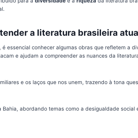
ribuído para a
diversidade
e a
riqueza
da literatura bra
l.
ender a literatura brasileira atua
, é essencial conhecer algumas obras que refletem a di
stacam e ajudam a compreender as nuances da literatu
amiliares e os laços que nos unem, trazendo à tona que
da Bahia, abordando temas como a desigualdade social e 