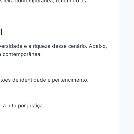
sileira contemporânea, refletindo as
l
versidade e a riqueza desse cenário. Abaixo,
ra contemporânea.
stões de identidade e pertencimento.
a luta por justiça.