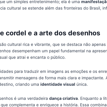
 que um simples entretenimento; ela é uma
manifestação
ia cultural se estende além das fronteiras do Brasil, in
 de cordel e a arte dos desenhos
são cultural rica e vibrante, que se destaca não apena
enhos
desempenham um papel fundamental na apresenta
ual que atrai e encanta o público.
lidades para traduzir em imagens as emoções e os enre
ansmitir mensagens de forma mais clara e impactante. A
rdestino, criando uma
identidade visual
única.
desenhos é uma verdadeira
dança criativa
. Enquanto a li
 que complementa e enriquece a história. Essa combina