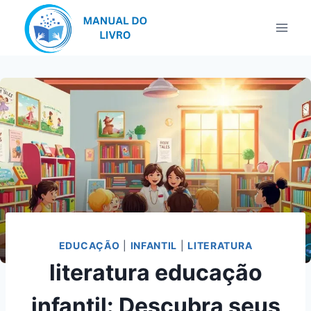
Pular
para
o
Conteúdo
EDUCAÇÃO
|
INFANTIL
|
LITERATURA
literatura educação
infantil: Descubra seus