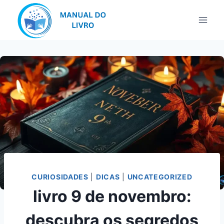
Pular
para
o
Conteúdo
CURIOSIDADES
|
DICAS
|
UNCATEGORIZED
livro 9 de novembro:
descubra os segredos