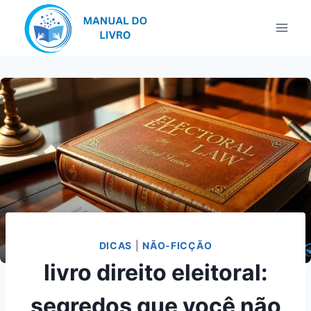
Pular
para
o
Conteúdo
DICAS
|
NÃO-FICÇÃO
livro direito eleitoral:
segredos que você não