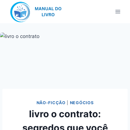
Pular
para
o
Conteúdo
NÃO-FICÇÃO
|
NEGÓCIOS
livro o contrato:
segredos que você