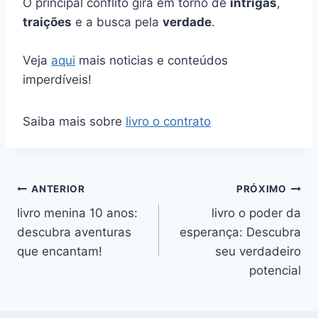
O principal conflito gira em torno de
intrigas
,
traições
e a busca pela
verdade
.
Veja
aqui
mais noticias e conteúdos
imperdíveis!
Saiba mais sobre
livro o contrato
Navegação
ANTERIOR
PRÓXIMO
livro menina 10 anos:
livro o poder da
de
descubra aventuras
esperança: Descubra
Post
que encantam!
seu verdadeiro
potencial