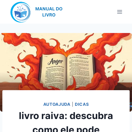
Pular
para
o
Conteúdo
AUTOAJUDA
|
DICAS
livro raiva: descubra
como ele pode