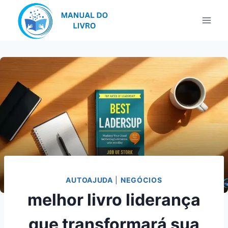
Pular
para
o
Conteúdo
AUTOAJUDA
|
NEGÓCIOS
melhor livro liderança
que transformará sua