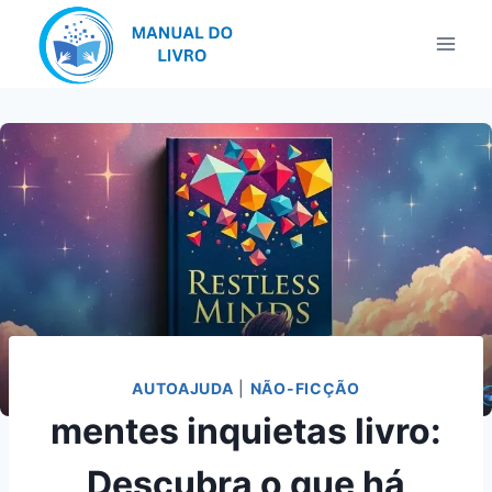
Pular
para
o
Conteúdo
AUTOAJUDA
|
NÃO-FICÇÃO
mentes inquietas livro:
Descubra o que há