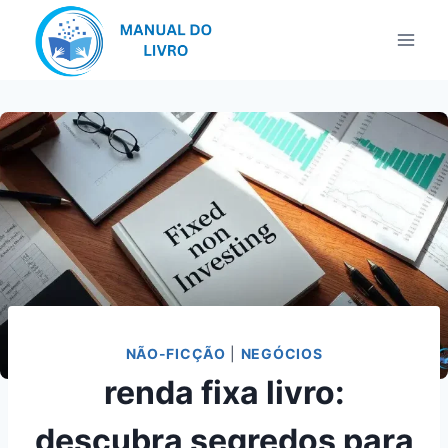
Pular
para
o
Conteúdo
NÃO-FICÇÃO
|
NEGÓCIOS
renda fixa livro:
descubra segredos para