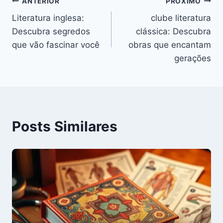
Navegação
ANTERIOR
PRÓXIMO
Literatura inglesa:
clube literatura
de
Descubra segredos
clássica: Descubra
Post
que vão fascinar você
obras que encantam
gerações
Posts Similares