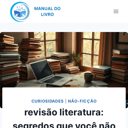
Pular
para
o
Conteúdo
CURIOSIDADES
|
NÃO-FICÇÃO
revisão literatura:
segredos que você não