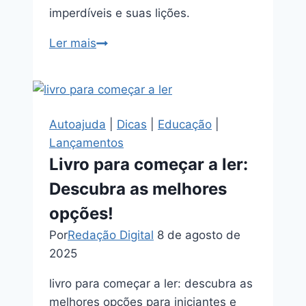
imperdíveis e suas lições.
clássicos
Ler mais
literatura
brasileira
que
você
Autoajuda
|
Dicas
|
Educação
|
precisa
Lançamentos
ler
Livro para começar a ler:
agora
Descubra as melhores
opções!
Por
Redação Digital
8 de agosto de
2025
livro para começar a ler: descubra as
melhores opções para iniciantes e