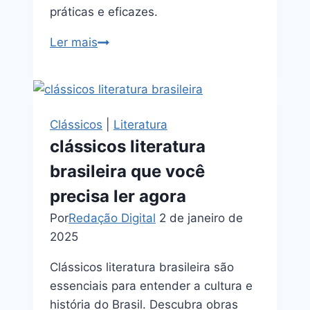
práticas e eficazes.
ações
Ler mais
livro:
Descubra
os
segredos
Clássicos
|
Literatura
escondidos
clássicos literatura
na
brasileira que você
leitura
precisa ler agora
Por
Redação Digital
2 de janeiro de
2025
Clássicos literatura brasileira são
essenciais para entender a cultura e
história do Brasil. Descubra obras