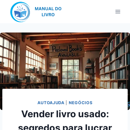
Pular
para
o
Conteúdo
AUTOAJUDA
|
NEGÓCIOS
Vender livro usado:
segredos para lucrar