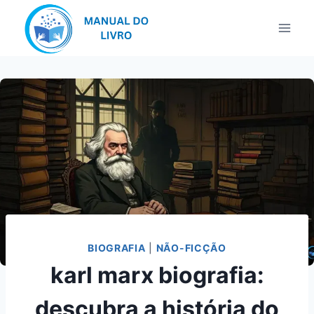
Pular
para
o
Conteúdo
BIOGRAFIA
|
NÃO-FICÇÃO
karl marx biografia:
descubra a história do