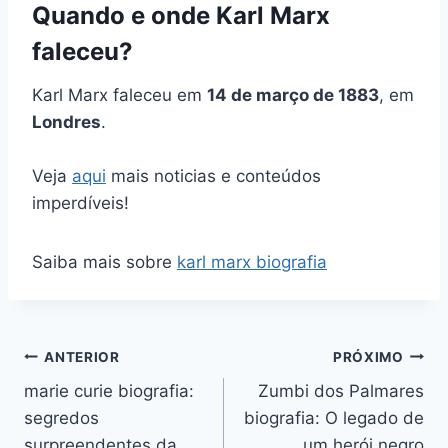
Quando e onde Karl Marx
faleceu?
Karl Marx faleceu em
14 de março de 1883
, em
Londres
.
Veja
aqui
mais noticias e conteúdos
imperdíveis!
Saiba mais sobre
karl marx biografia
Navegação
ANTERIOR
PRÓXIMO
marie curie biografia:
Zumbi dos Palmares
de
segredos
biografia: O legado de
Post
surpreendentes da
um herói negro