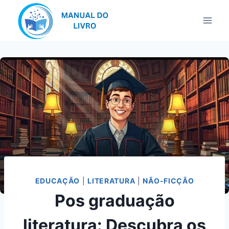
Pular
para
o
Conteúdo
EDUCAÇÃO
|
LITERATURA
|
NÃO-FICÇÃO
Pos graduação
literatura: Descubra os