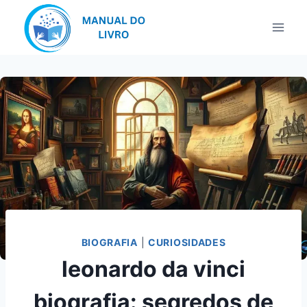
Pular
para
o
Conteúdo
BIOGRAFIA
|
CURIOSIDADES
leonardo da vinci
biografia: segredos de