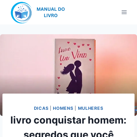
Pular
para
o
Conteúdo
DICAS
|
HOMENS
|
MULHERES
livro conquistar homem:
segredos que você